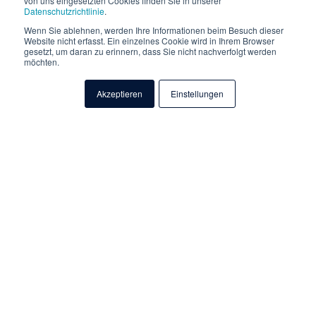
von uns eingesetzten Cookies finden Sie in unserer
Datenschutzrichtlinie
.
Wenn Sie ablehnen, werden Ihre Informationen beim Besuch dieser
Website nicht erfasst. Ein einzelnes Cookie wird in Ihrem Browser
gesetzt, um daran zu erinnern, dass Sie nicht nachverfolgt werden
möchten.
Akzeptieren
Einstellungen
Der Countdown läuft!
Sichern Sie Ihre IT, bevor es zu spät
ist!
Am
14. Oktober 2025
endet der offizielle Support für Windows
10.