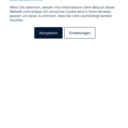
Wenn Sie ablehnen, werden Ihre Informationen beim Besuch dieser
Website nicht erfasst. Ein einzelnes Cookie wird in Ihrem Browser
gesetzt, um daran zu erinnern, dass Sie nicht nachverfolgt werden
möchten.
Akzeptieren
Einstellungen
E-Mail Sicherheit als Service - ein
sehr wichtiger Baustein in der IT-
Security
Die E-Mail ist zum wichtigsten Kommunikationsmittel in
Unternehmen geworden, um mit Kunden, Lieferanten oder
freien Mitarbeitern zu interagieren und mitunter vertrauliche
Informationen auszutauschen.