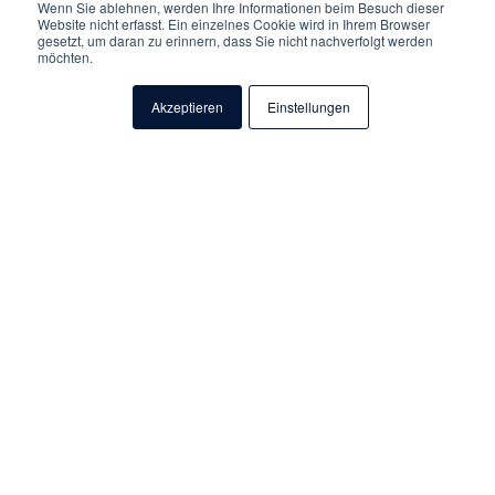
Wenn Sie ablehnen, werden Ihre Informationen beim Besuch dieser
Website nicht erfasst. Ein einzelnes Cookie wird in Ihrem Browser
gesetzt, um daran zu erinnern, dass Sie nicht nachverfolgt werden
möchten.
Akzeptieren
Einstellungen
Ihre Prozesse
stehen im
Mittelpunkt – nicht die Software
Soziale Einrichtungen sind vielfältig: Holzverarbeitung,
Montage, Wäscherei oder Dienstleistungen – jede Abteilung
hat eigene Anforderungen. Gleichzeitig basieren viele Abläufe
auf gemeinsamen Grundlagen wie Lager, Belegen, Buchhaltung
und Kundendaten.
Mit der
Sage 100 Warenwirtschaft für soziale
Einrichtungen
unterstützen wir Sie dabei, diese Strukturen