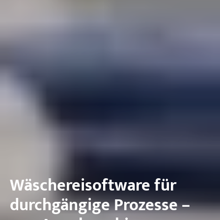
Wäschereisoftware für
durchgängige Prozesse –